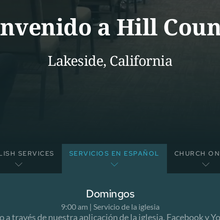
e
e
n
l
c
v
o
e
m
n
e
i
d
t
o
o
Hill Coun
a
Lakeside, California
LISH SERVICES
SERVICIOS EN ESPAÑOL
CHURCH ON
Domingos
9:00 am | Servicio de la iglesia
a través de nuestra aplicación de la iglesia, Facebook y Yo