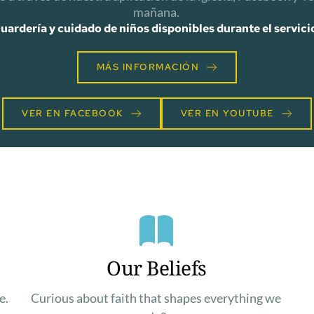
mañana. 
uardería y cuidado de niños disponibles durante el servici
MÁS INFORMACIÓN
VER EN FACEBOOK
VER EN YOUTUBE
Our Beliefs
e.
Curious about faith that shapes everything we 