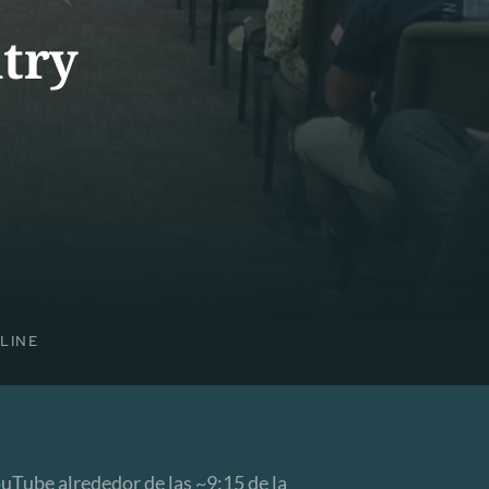
try
LINE
uTube alrededor de las ~9:15 de la 